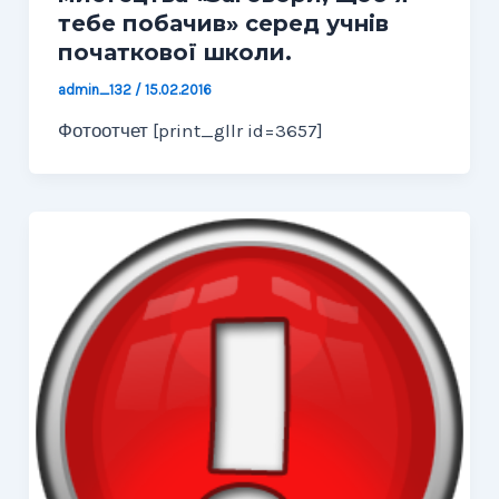
тебе побачив» серед учнів
початкової школи.
admin_132
/
15.02.2016
Фотоотчет [print_gllr id=3657]