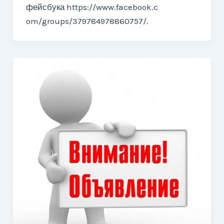
фейсбука https://www.facebook.c
om/groups/379784978860757/.