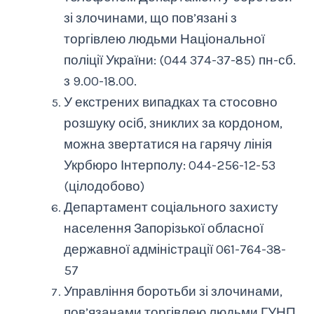
зі злочинами, що пов
’
язані з
торгівлею людьми Національної
поліції України: (044 374-37-85) пн-сб.
з 9.00-18.00.
У екстрених випадках та стосовно
розшуку осіб, зниклих за кордоном,
можна звертатися на гарячу лінія
Укрбюро Інтерполу: 044-256-12-53
(цілодобово)
Департамент соціального захисту
населення Запорізької обласної
державної адміністрації 061-764-38-
57
Управління боротьби зі злочинами,
пов
’
язанами торгівлею людьми ГУНП