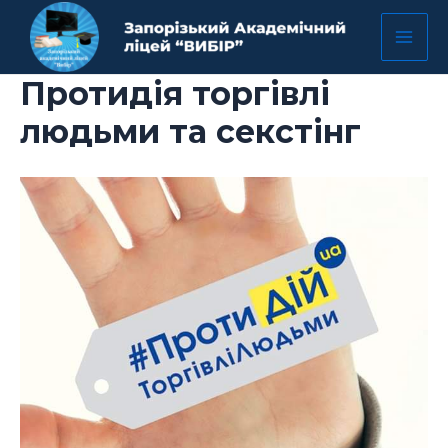
Перейти
Mai
до
Men
вмісту
Протидія торгівлі
людьми та секстінг