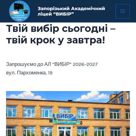
Перейти
Mai
до
Men
вмісту
Твій вибір сьогодні –
твій крок у завтра!
Запрошуємо до АЛ “ВИБІР” 2026-2027
вул. Пархоменка, 19