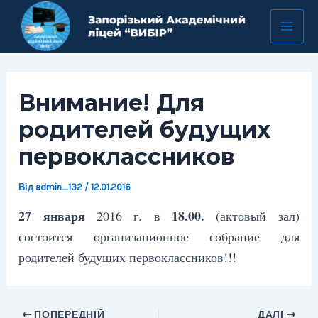
Перейти
Навігація
Mai
до
по
Men
вмісту
запису
Внимание! Для
родителей будущих
первоклассников
Від
admin_132
/
12.01.2016
27 января
18.00.
2016 г. в
(актовый зал)
состоится организационное собрание для
родителей будущих первоклассников!!!
ПОПЕРЕДНІЙ
ДАЛІ