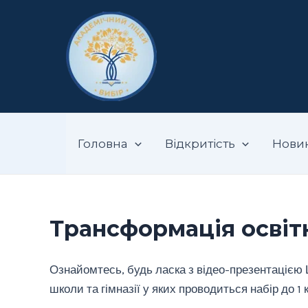
Перейти
до
вмісту
Запорізький ак
Головна
Відкритість
Нови
Трансформація освіт
Ознайомтесь, будь ласка з відео-презентацією Ш
школи та гімназії у яких проводиться набір до 1 к