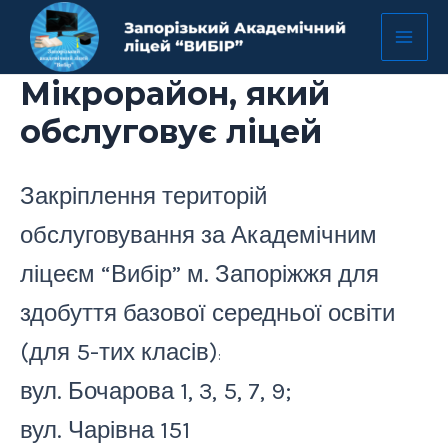
Перейти
Mai
до
Men
вмісту
Мікрорайон, який
обслуговує ліцей
Закріплення територій
обслуговування за Академічним
ліцеєм “Вибір” м. Запоріжжя для
здобуття базової середньої освіти
(для 5-тих класів)
:
вул. Бочарова 1, 3, 5, 7, 9;
вул. Чарівна 151