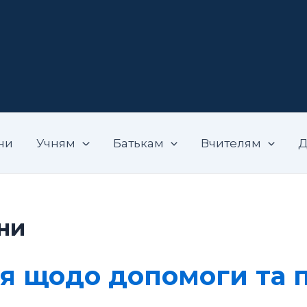
адемічний ліцей "Вибір"
ни
Учням
Батькам
Вчителям
Д
ни
я щодо допомоги та п