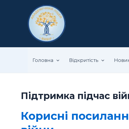
Перейти
до
вмісту
Запорізький ак
Головна
Відкритість
Нови
Підтримка підчас вій
Корисні посиланн