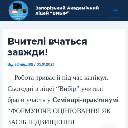
Перейти
Навігація
Mai
до
по
Men
вмісту
запису
Вчителі вчаться
завжди!
Від
admin_132
/
05.01.2021
Робота триває й під час канікул.
Сьогодні в ліцеї “Вибір” учителі
брали участь у
Семінарі-практикумі
“ФОРМУЮЧЕ ОЦІНЮВАННЯ ЯК
ЗАСІБ ПІДВИЩЕННЯ