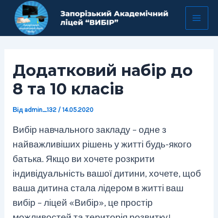
Перейти
Навігація
Mai
до
по
Men
вмісту
запису
Додатковий набір до
8 та 10 класів
Від
admin_132
/
14.05.2020
Вибір навчального закладу – одне з
найважливіших рішень у житті будь-якого
батька. Якщо ви хочете розкрити
індивідуальність вашої дитини, хочете, щоб
ваша дитина стала лідером в житті ваш
вибір – ліцей «Вибір», це простір
можливостей та територія розвитку!