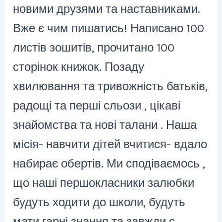
новими друзями та наставниками.
Вже є чим пишатись! Написано 100
листів зошитів, прочитано 100
сторінок книжок. Позаду
хвилювання та тривожність батьків,
радощі та перші сльози , цікаві
знайомства та нові талани . Наша
місія- навчити дітей вчитися- вдало
набирає обертів. Ми сподіваємось ,
що наші першокласники залюбки
будуть ходити до школи, будуть
мати гарні знання та завжди с