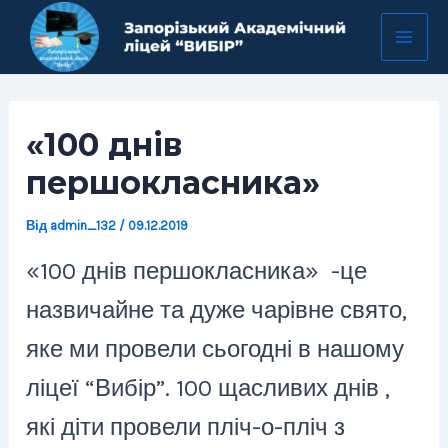
Перейти
Навігація
Mai
до
по
Men
вмісту
запису
«100 днів
першокласника»
Від
admin_132
/
09.12.2019
«100 днів першокласника» -це
назвичайне та дуже чарівне свято,
яке ми провели сьогодні в нашому
ліцеї “Вибір”. 100 щасливих днів ,
які діти провели пліч-о-пліч з