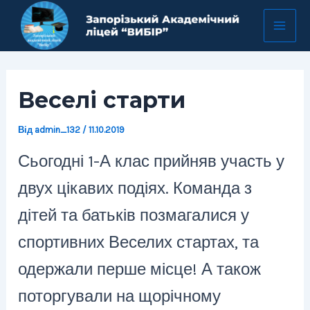
Перейти
Навігація
Mai
до
по
Men
вмісту
запису
Веселі старти
Від
admin_132
/
11.10.2019
Сьогодні 1-А клас прийняв участь у
двух цікавих подіях. Команда з
дітей та батьків позмагалися у
спортивних Веселих стартах, та
одержали перше місце! А також
поторгували на щорічному