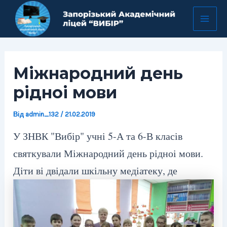
Перейти
Навігація
Mai
до
по
Men
вмісту
запису
Міжнародний день
рідноі мови
Від
admin_132
/
21.02.2019
У ЗНВК "Вибір" учні 5-А та 6-В класів
святкували Міжнародний день рідноі мови.
Діти ві
двідали шкільну медіатеку, де