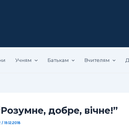
адемічний ліцей "Вибір"
ни
Учням
Батькам
Вчителям
Д
“Розумне, добре, вічне!”
2
/
19.12.2018