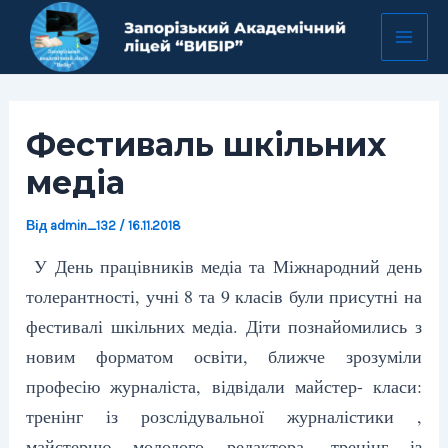
Перейти
Навігація
Mai
до
по
Men
вмісту
запису
Фестиваль шкільних
медіа
Від
admin_132
/
16.11.2018
У День працівників медіа та Міжнародний день
толерантності, учні 8 та 9 класів були присутні на
фестивалі шкільних медіа. Діти познайомились з
новим форматом освіти, ближче зрозуміли
професію журналіста, відвідали майстер- класи:
тренінг із розслідувальної журналістики ,
майстерню молодого редактора, тренінг із