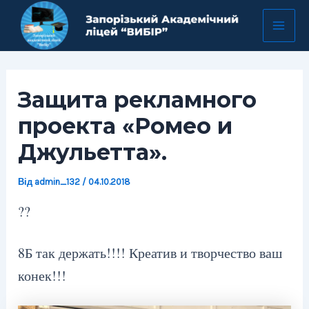
Перейти
Навігація
Mai
до
по
Men
вмісту
запису
Защита рекламного
проекта «Ромео и
Джульетта».
Від
admin_132
/
04.10.2018
?
?
8Б так держать!!!! Креатив и творчество ваш
конек!!!