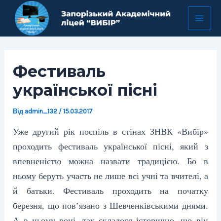
Перейти
Навігація
Mai
до
по
Men
вмісту
запису
Фестиваль
української пісні
Від
admin_132
/
15.03.2017
Уже другий рік поспіль в стінах ЗНВК «Вибір»
проходить фестиваль української пісні, який з
впевненістю можна назвати традицією. Бо в
ньому беруть участь не лише всі учні та вчителі, а
й батьки. Фестиваль проходить на початку
березня, що пов’язано з Шевченківськими днями.
А в цьому році, так склалося історично, що він