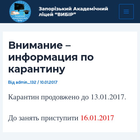
Перейти
Навігація
Mai
до
по
Men
вмісту
запису
Внимание –
информация по
карантину
Від
admin_132
/
10.01.2017
Карантин продовжено до 13.01.2017.
До занять приступити
16.01.2017