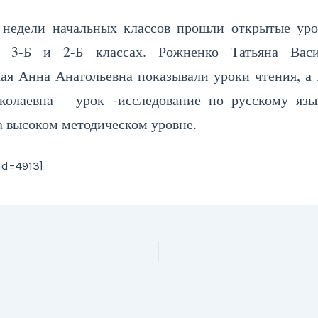
 недели начальных классов прошли открытые уро
в 3-Б и 2-Б классах. Рожненко Татьяна Вас
ая Анна Анатольевна показывали уроки чтения, а
колаевна – урок -исследование по русскому язы
 высоком методическом уровне.
 id=4913]