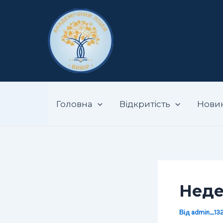
Перейти
Навігація
до
по
вмісту
запису
Запорізький ак
Головна
Відкритість
Нови
Неде
Від
admin_13