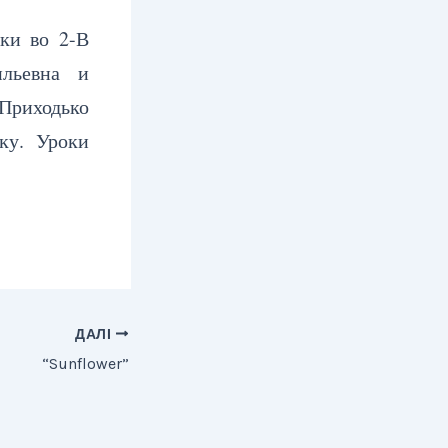
ки во 2-В
ильевна и
 Приходько
ку. Уроки
ДАЛІ
“Sunflower”