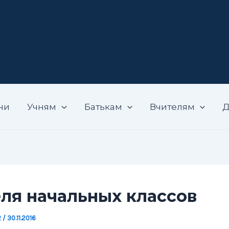
адемічний ліцей "Вибір"
ни
Учням
Батькам
Вчителям
Д
ля начальных классов
2
/
30.11.2016