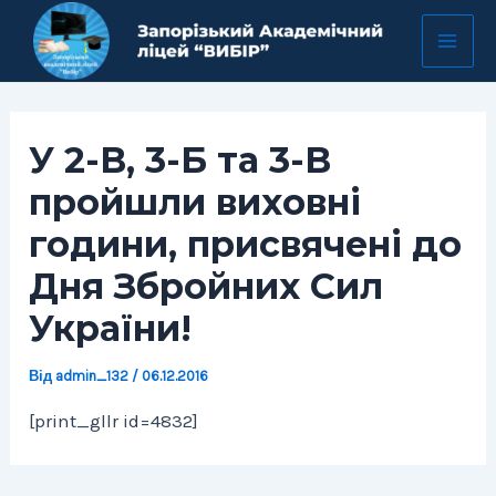
Перейти
Навігація
Mai
до
по
Men
вмісту
запису
У 2-В, 3-Б та 3-В
пройшли виховні
години, присвячені до
Дня Збройних Сил
України!
Від
admin_132
/
06.12.2016
[print_gllr id=4832]