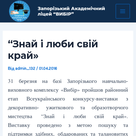
Перейти
Навігація
Mai
до
по
Men
вмісту
запису
“Знай і люби свій
край»
Від
admin_132
/
01.04.2016
31 березня на базі Запорізького навчально-
виховного комплексу «Вибір» пройшов районний
етап Всеукраїнського конкурсу-виставки з
декоративно- ужиткового та образотворчого
мистецтва “Знай і люби свій край».
Виставку проведено з метою пошуку та
підтримки здібних, обдарованих та талановитих