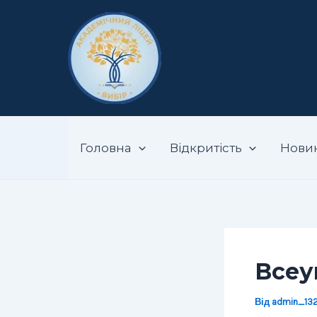
Перейти
Навігація
до
по
вмісту
запису
Запорізький ак
Головна
Відкритість
Нови
Всеу
Від
admin_13