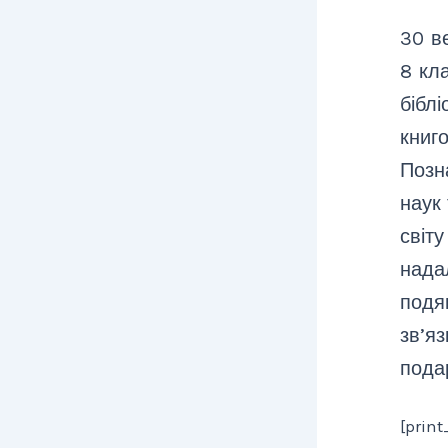
30 в
8 кл
бібл
книг
Поз
наук 
світ
надал
подя
зв’
пода
[print