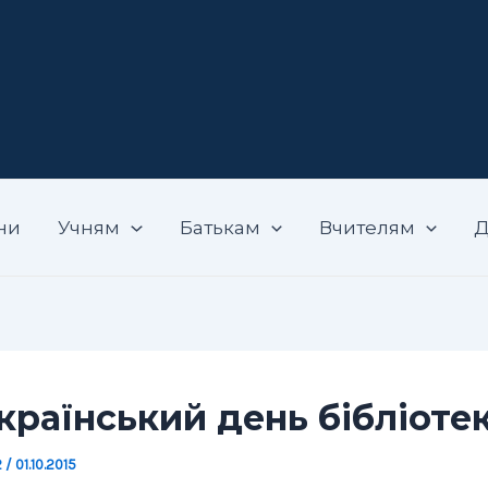
адемічний ліцей "Вибір"
ни
Учням
Батькам
Вчителям
Д
країнський день бібліоте
2
/
01.10.2015