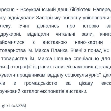
ересня – Всеукраїнський день бібліотек. Напере
асу відвідували Запорізьку обласну універсальн
іотеку. Учні дізнались про історію за
одрукарні, відвідали читальні зали, книг
найомилися з виставкою нано-картин з
товариства ім. Макса Планка. Вчені з понад 80 
у товариства ім. Макса Планка спеціально для
и фотографії із різних галузей наукових дослід
кували працівникам відділу соціокультурної дія
язків з громадськістю за цікаву екск
рунковий каталог експонатів виставки.
_gllr id=3278]