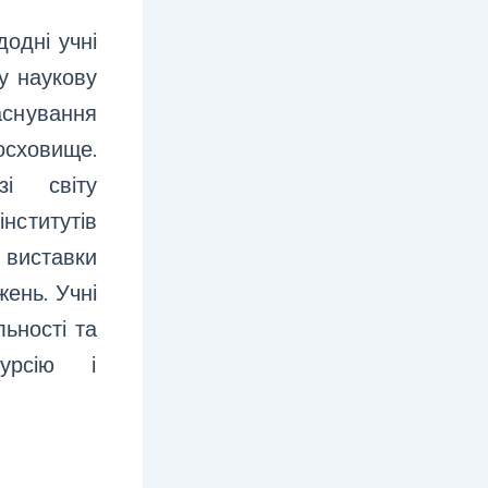
додні учні
у наукову
снування
осховище.
і світу
інститутів
 виставки
жень. Учні
льності та
урсію і