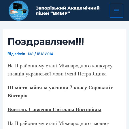
Перейти
Навігація
Mai
до
по
Men
вмісту
запису
Поздравляем!!!
Від
admin_132
/
15.12.2014
На ІІ районному етапі Мiжнародного конкурсу
знавців української мови iменi Петра Яцика
ІІІ місто зайняла учениця 7 класу Сорокаліт
Вікторія
Вчитель Савченко Світлана Вікторівна
На ІІ районному етапі Міжнародного мовно-