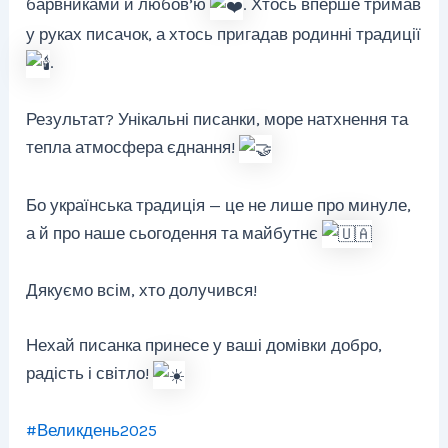
барвниками й любов’ю
. Хтось вперше тримав
у руках писачок, а хтось пригадав родинні традиції
.
Результат? Унікальні писанки, море натхнення та
тепла атмосфера єднання!
Бо українська традиція — це не лише про минуле,
а й про наше сьогодення та майбутнє
Дякуємо всім, хто долучився!
Нехай писанка принесе у ваші домівки добро,
радість і світло!
#Великдень2025