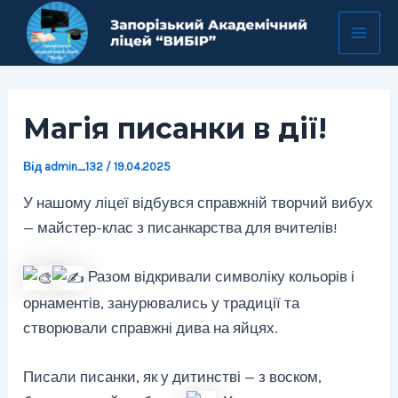
Перейти
Навігація
Mai
до
по
Men
вмісту
запису
Магія писанки в дії!
Від
admin_132
/
19.04.2025
У нашому ліцеї відбувся справжній творчий вибух
— майстер-клас з писанкарства для вчителів!
Разом відкривали символіку кольорів і
орнаментів, занурювались у традиції та
створювали справжні дива на яйцях.
Писали писанки, як у дитинстві — з воском,