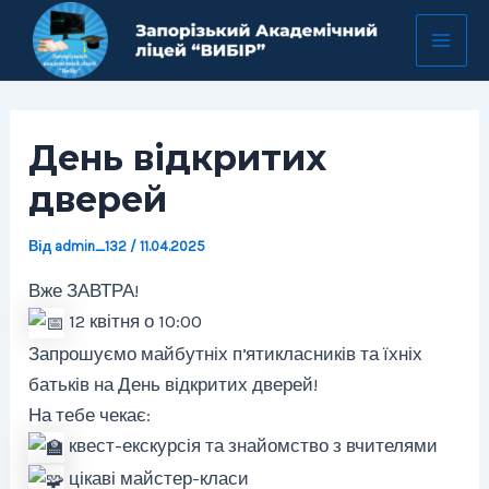
Перейти
Навігація
Mai
до
по
Men
вмісту
запису
День відкритих
дверей
Від
admin_132
/
11.04.2025
Вже ЗАВТРА!
12 квітня о 10:00
Запрошуємо майбутніх пʼятикласників та їхніх
батьків на День відкритих дверей!
На тебе чекає:
квест-екскурсія та знайомство з вчителями
цікаві майстер-класи