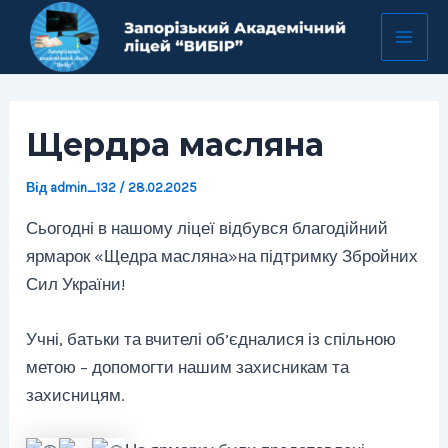
Перейти
Навігація
Mai
до
по
Men
вмісту
запису
Щердра масляна
Від
admin_132
/
28.02.2025
Сьогодні в нашому ліцеї відбувся благодійний
ярмарок «Щедра масляна»на підтримку Збройних
Сил України!
Учні, батьки та вчителі об’єдналися із спільною
метою – допомогти нашим захисникам та
захисницям.