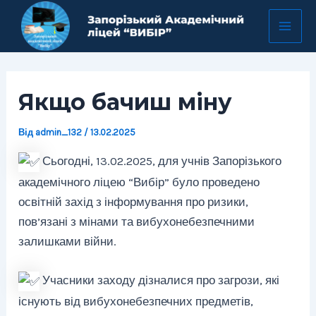
Перейти
Навігація
Mai
до
по
Men
вмісту
запису
Якщо бачиш міну
Від
admin_132
/
13.02.2025
Сьогодні, 13.02.2025, для учнів Запорізького
академічного ліцею “Вибір” було проведено
освітній захід з інформування про ризики,
пов’язані з мінами та вибухонебезпечними
залишками війни.
Учасники заходу дізналися про загрози, які
існують від вибухонебезпечних предметів,