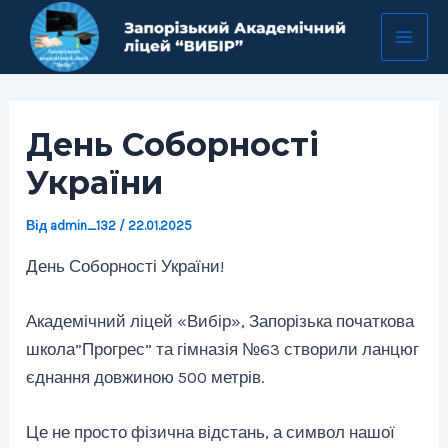
Перейти
Навігація
Mai
до
по
Men
вмісту
запису
День Соборності
України
Від
admin_132
/
22.01.2025
День Соборності України!
Академічний ліцей «Вибір», Запорізька початкова
школа”Прогрес” та гімназія №63 створили ланцюг
єднання довжиною 500 метрів.
Це не просто фізична відстань, а символ нашої