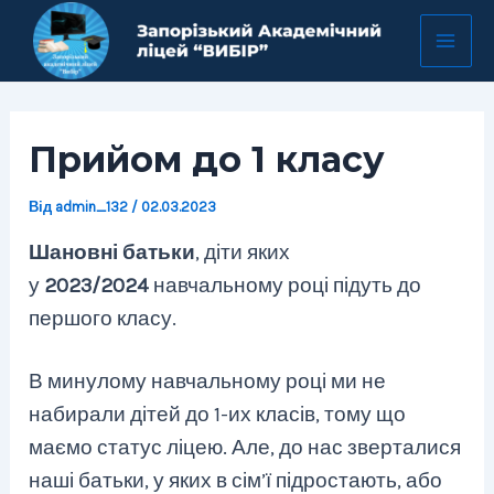
Перейти
Навігація
Mai
до
по
Men
вмісту
запису
Прийом до 1 класу
Від
admin_132
/
02.03.2023
Шановні батьки
, діти яких
у
2023/2024
навчальному році
підуть до
першого класу.
В минулому навчальному році ми не
набирали дітей до 1-их класів, тому що
маємо статус ліцею. Але, до нас зверталися
наші батьки, у яких в сім’ї підростають, або