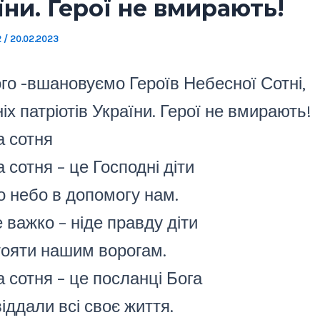
їни. Герої не вмирають!
2
/
20.02.2023
го -вшановуємо Героїв Небесної Сотні,
іх патріотів України. Герої не вмирають!
 сотня
 сотня – це Господні діти
 небо в допомогу нам.
 важко – ніде правду діти
ояти нашим ворогам.
 сотня – це посланці Бога
іддали всі своє життя.