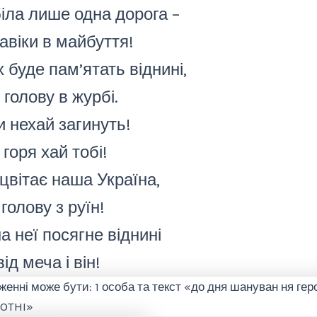
біла лише одна дорога –
авіки в майбуття!
 буде пам’ятать віднині,
 голову в журбі.
и нехай загинуть!
горя хай тобі!
цвітає наша Україна,
голову з руїн!
а неї посягне віднині
ід меча і він!