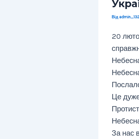
Укра
Від
admin_13
20 люто
справжн
Небесна
Небесна
Послало
Це дуже
Протист
Небесна
За нас в