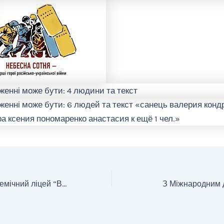
Запорізький академічний ліцей “Вибір” оголошує набір учнів до 5 класів на 2023-2024 навчальний рік.
З Міжнародним д