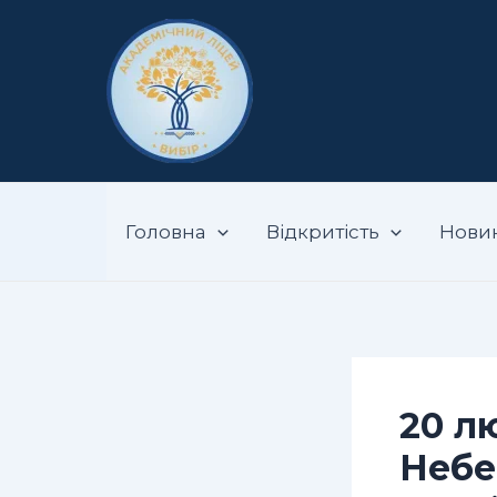
Перейти
Навігація
до
по
вмісту
запису
Запорізький ак
Головна
Відкритість
Нови
20 л
Небе