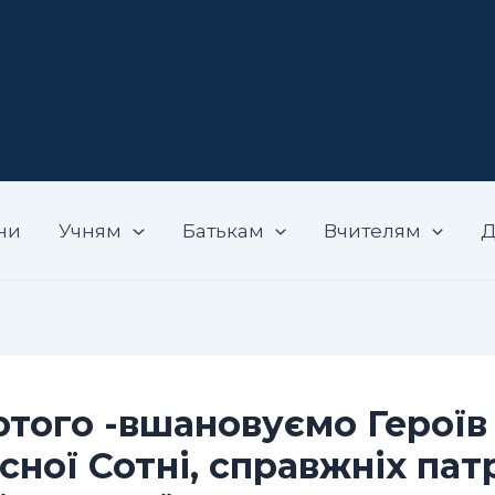
адемічний ліцей "Вибір"
ни
Учням
Батькам
Вчителям
Д
ютого -вшановуємо Героїв
сної Сотні, справжніх патр