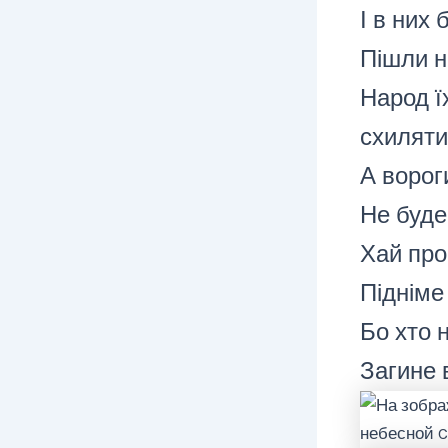
І в них 
Пішли н
Народ їх
схиляти
А ворог
Не буде 
Хай про
Підніме 
Бо хто н
Загине в