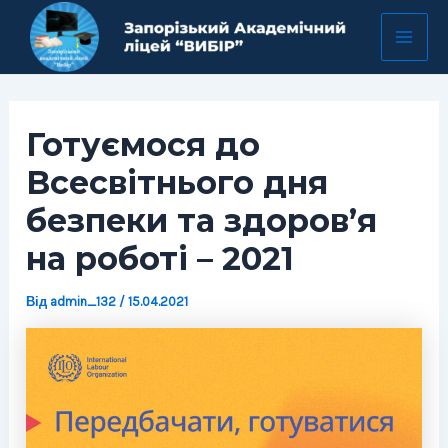
Перейти
Навігація
Mai
до
по
Men
вмісту
запису
Готуємося до
Всесвітнього дня
безпеки та здоров’я
на роботі – 2021
Від
admin_132
/
15.04.2021