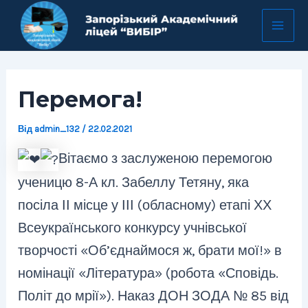
Перейти
Навігація
Mai
до
по
Men
вмісту
запису
Перемога!
Від
admin_132
/
22.02.2021
Вітаємо з заслуженою перемогою
ученицю 8-А кл. Забеллу Тетяну, яка
посіла ІІ місце у ІІІ (обласному) етапі ХХ
Всеукраїнського конкурсу учнівської
творчості «Об’єднаймося ж, брати мої!» в
номінації «Література» (робота «Сповідь.
Політ до мрії»). Наказ ДОН ЗОДА № 85 від